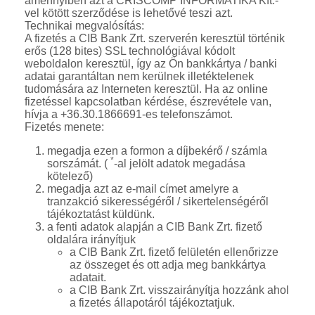
amennyiben azt a CRISCOMP INFORMATIKA Kft.-
vel kötött szerződése is lehetővé teszi azt.
Technikai megvalósítás:
A fizetés a CIB Bank Zrt. szerverén keresztül történik
erős (128 bites) SSL technológiával kódolt
weboldalon keresztül, így az Ön bankkártya / banki
adatai garantáltan nem kerülnek illetéktelenek
tudomására az Interneten keresztül. Ha az online
fizetéssel kapcsolatban kérdése, észrevétele van,
hívja a +36.30.1866691-es telefonszámot.
Fizetés menete:
megadja ezen a formon a díjbekérő / számla
*
sorszámát. (
-al jelölt adatok megadása
kötelező)
megadja azt az e-mail címet amelyre a
tranzakció sikerességéről / sikertelenségéről
tájékoztatást küldünk.
a fenti adatok alapján a CIB Bank Zrt. fizető
oldalára irányítjuk
a CIB Bank Zrt. fizető felületén ellenőrizze
az összeget és ott adja meg bankkártya
adatait.
a CIB Bank Zrt. visszairányítja hozzánk ahol
a fizetés állapotáról tájékoztatjuk.